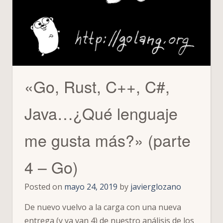
¿Qué
lenguaje
me
gusta
más?»
Conclusi
«Go, Rust, C++, C#,
Java…¿Qué lenguaje
me gusta más?» (parte
4 – Go)
Posted on
mayo 24, 2019
by
javierglozano
De nuevo vuelvo a la carga con una nueva
entrega (y ya van 4) de nuestro análisis de los