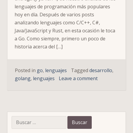
lenguajes de programación más populares
hoy en día. Después de varios posts
analizando lenguajes como C/C++, C#,
Java/JavaScript y Rust, en esta ocasión le toca
a Go. Como siempre, primero un poco de
historia acerca del […]
Posted in
go
,
lenguajes
Tagged
desarrollo
,
on
golang
,
lenguajes
Leave a comment
«Go,
Rust,
C++,
C#,
Java…
Buscar:
¿Qué