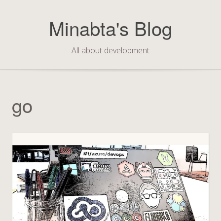
Skip
to
Minabta's Blog
content
All about development
go