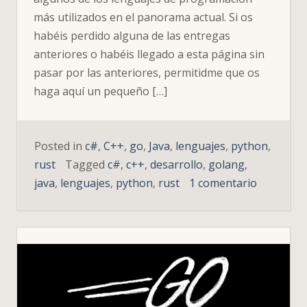
más utilizados en el panorama actual. Si os
habéis perdido alguna de las entregas
anteriores o habéis llegado a esta página sin
pasar por las anteriores, permitidme que os
haga aquí un pequeño […]
Posted in
c#
,
C++
,
go
,
Java
,
lenguajes
,
python
,
rust
Tagged
c#
,
c++
,
desarrollo
,
golang
,
en
java
,
lenguajes
,
python
,
rust
1 comentario
«Go,
Rust,
C++,
C#,
Java,
Python…